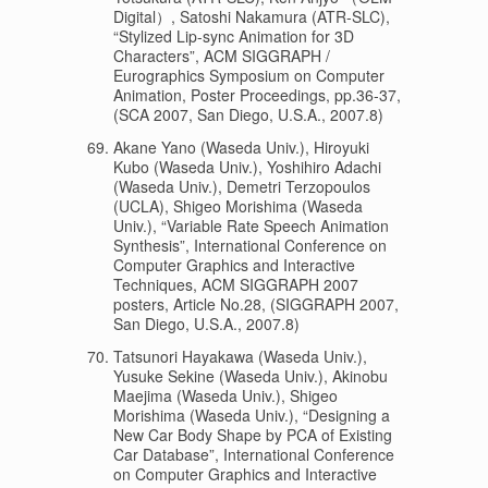
Digital）, Satoshi Nakamura (ATR-SLC),
“Stylized Lip-sync Animation for 3D
Characters”, ACM SIGGRAPH /
Eurographics Symposium on Computer
Animation, Poster Proceedings, pp.36-37,
(SCA 2007, San Diego, U.S.A., 2007.8)
Akane Yano (Waseda Univ.), Hiroyuki
Kubo (Waseda Univ.), Yoshihiro Adachi
(Waseda Univ.), Demetri Terzopoulos
(UCLA), Shigeo Morishima (Waseda
Univ.), “Variable Rate Speech Animation
Synthesis”, International Conference on
Computer Graphics and Interactive
Techniques, ACM SIGGRAPH 2007
posters, Article No.28, (SIGGRAPH 2007,
San Diego, U.S.A., 2007.8)
Tatsunori Hayakawa (Waseda Univ.),
Yusuke Sekine (Waseda Univ.), Akinobu
Maejima (Waseda Univ.), Shigeo
Morishima (Waseda Univ.), “Designing a
New Car Body Shape by PCA of Existing
Car Database”, International Conference
on Computer Graphics and Interactive