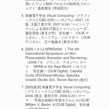
用いたアニメ制作プロセスの効率化プロジ
ェクト” 森島繁生 (早稲田大)
画像電子学会 Visual Computing / グラフィ
ックスとCAD 合同シンポジウム 2007, (大
阪, 大阪工業大学, 2007.6.24) “ペイントブ
ラシによる演出可能なトゥーンシェーダ”,
藤堂英樹 (東京大学) , 安生健一 （OLM デ
ジタル）, ウィリアム・バクスター （OLM
デジタル）, 五十嵐健夫 (東京大学)
[招待パネル] NPAR2006 （ The 4th
International Symposium on Non-
Photorealistic Animation and Rendering）
（2006.7.6、フランス・アヌシー）テー
マ： “NPAR in the Real World” パネリス
ト： 安生健一 (OLM Digital), Cassidy
Curtis (PDI/DreamWorks), Saschka
Unseld (Studio Soi), Ronen Barzel (進行)
[招待講演] 画像電子学会 Visual Computing
/ グラフィックスとCAD 合同シンポジウム
2006 (東京, 東邦大学, 2006.6.23 ) テー
マ： “手描き線画の学習モデルとその応用”
William V. Baxter Ⅲ(OLM Digital)、安生健
一(OLM Digital)