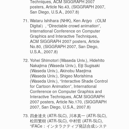
Techniques, ACM SIGGRAPH 2007
posters, Article No.43, (SIGGRAPH 2007,
San Diego, U.S.A., 2007.8)
Wataru Ishihara (NHK), Ken Anjyo （OLM
Digital）, “Directable crowd animation”,
International Conference on Computer
Graphics and Interactive Techniques,
ACM SIGGRAPH 2007 posters, Article
No.80, (SIGGRAPH 2007, San Diego,
U.S.A., 2007.8)
Yohei Shimotori (Waseda Univ.), Hidehito
Nakajima (Waseda Univ.), Eiji Sugisaki
(Waseda Univ.), Akinobu Maejima
(Waseda Univ.), Shigeo Morishima
(Waseda Univ.), “Interactive Shade Control
for Cartoon Animation”, International
Conference on Computer Graphics and
Interactive Techniques, ACM SIGGRAPH
2007 posters, Article No.170, (SIGGRAPH
2007, San Diego, U.S.A., 2007.8)
四倉達夫 (ATR-SLC), 川本真一 (ATR-SLC),
松田繁樹 (ATR-SLC), 中村哲 (ATR-SLC),
“iFACe：インタラクティブ発話合成システ