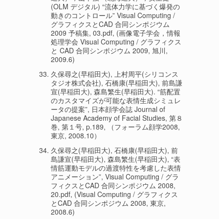
(OLM デジタル) “流体力学に基づく爆発の
動きのコントロール” Visual Computing /
グラフィクスとCAD 合同シンポジウム
2009 予稿集, 03.pdf, (画像電子学会，情報
処理学会 Visual Computing / グラフィクス
と CAD 合同シンポジウム 2009, 旭川,
2009.6)
久保尋之(早稲田大), 上村周平(シリコンス
タジオ株式会社), 石橋康(早稲田大), 前島謙
宣(早稲田大), 森島繁生(早稲田大). “筋配置
のカスタマイズが可能な表情生成シミュレ
ータの提案”, 日本顔学会誌 Journal of
Japanese Academy of Facial Studies, 第８
巻, 第１号, p.189, （フォーラム顔学2008,
東京, 2008.10）
久保尋之(早稲田大), 石橋康(早稲田大), 前
島謙宣(早稲田大), 森島繁生(早稲田大), “表
情筋運動モデルの過渡特性を考慮した表情
アニメーション”, Visual Computing / グラ
フィクスとCAD 合同シンポジウム 2008,
20.pdf, (Visual Computing / グラフィクス
とCAD 合同シンポジウム 2008, 東京,
2008.6)