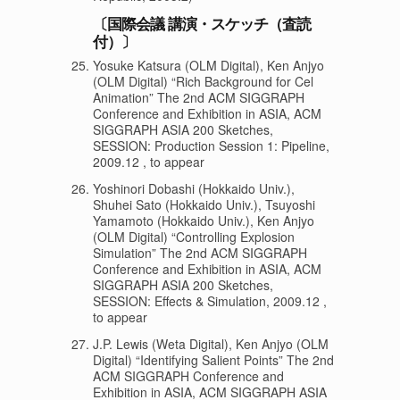
〔国際会議 講演・スケッチ（査読
付）〕
Yosuke Katsura (OLM Digital), Ken Anjyo
(OLM Digital) “Rich Background for Cel
Animation” The 2nd ACM SIGGRAPH
Conference and Exhibition in ASIA, ACM
SIGGRAPH ASIA 200 Sketches,
SESSION: Production Session 1: Pipeline,
2009.12 , to appear
Yoshinori Dobashi (Hokkaido Univ.),
Shuhei Sato (Hokkaido Univ.), Tsuyoshi
Yamamoto (Hokkaido Univ.), Ken Anjyo
(OLM Digital) “Controlling Explosion
Simulation” The 2nd ACM SIGGRAPH
Conference and Exhibition in ASIA, ACM
SIGGRAPH ASIA 200 Sketches,
SESSION: Effects & Simulation, 2009.12 ,
to appear
J.P. Lewis (Weta Digital), Ken Anjyo (OLM
Digital) “Identifying Salient Points” The 2nd
ACM SIGGRAPH Conference and
Exhibition in ASIA, ACM SIGGRAPH ASIA