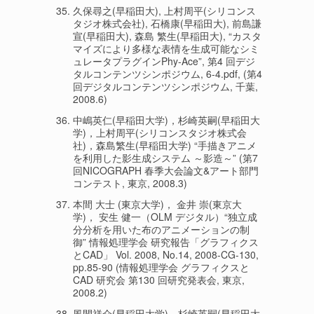
久保尋之(早稲田大), 上村周平(シリコンス
タジオ株式会社), 石橋康(早稲田大), 前島謙
宣(早稲田大), 森島 繁生(早稲田大), “カスタ
マイズにより多様な表情を生成可能なシミ
ュレータプラグインPhy-Ace”, 第4 回デジ
タルコンテンツシンポジウム, 6-4.pdf, (第4
回デジタルコンテンツシンポジウム, 千葉,
2008.6)
中嶋英仁(早稲田大学)，杉崎英嗣(早稲田大
学)，上村周平(シリコンスタジオ株式会
社)，森島繁生(早稲田大学) “手描きアニメ
を利用した影生成システム ～影造～” (第7
回NICOGRAPH 春季大会論文&アート部門
コンテスト, 東京, 2008.3)
本間 大士 (東京大学)， 金井 崇(東京大
学)， 安生 健一（OLM デジタル）“独立成
分分析を用いた布のアニメーションの制
御” 情報処理学会 研究報告「グラフィクス
とCAD」 Vol. 2008, No.14, 2008-CG-130,
pp.85-90 (情報処理学会 グラフィクスと
CAD 研究会 第130 回研究発表会, 東京,
2008.2)
風間祥介(早稲田大学)，杉崎英嗣(早稲田大