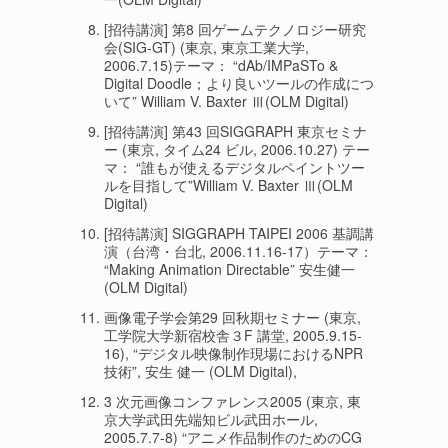
[招待講演] 第8 回ゲームテクノロジー研究
会(SIG-GT) (東京, 東京工業大学,
2006.7.15)テーマ： “dAb/IMPaSTo &
Digital Doodle；より良いツールの作成につ
いて” William V. Baxter Ⅲ(OLM Digital)
[招待講演] 第43 回SIGGRAPH 東京セミナ
ー (東京, タイム24 ビル, 2006.10.27) テー
マ： “誰もが使えるデジタルペイントツー
ルを目指して”William V. Baxter Ⅲ(OLM
Digital)
[招待講演] SIGGRAPH TAIPEI 2006 基調講
演（台湾・台北, 2006.11.16-17）テーマ：
“Making Animation Directable” 安生健一
(OLM Digital)
画像電子学会第29 回秋期セミナー (東京,
工学院大学新宿校舎３F 講堂, 2005.9.15-
16), “デジタル映像制作現場におけるNPR
技術”, 安生 健一 (OLM Digital),
3 次元画像コンファレンス2005 (東京, 東
京大学武田先端知ビル武田ホール,
2005.7.7-8) “アニメ作品制作のためのCG