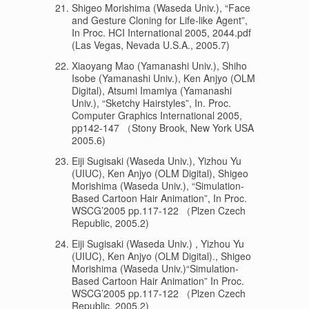
Shigeo Morishima (Waseda Univ.), “Face
and Gesture Cloning for Life-like Agent”,
In Proc. HCI International 2005, 2044.pdf
(Las Vegas, Nevada U.S.A., 2005.7)
Xiaoyang Mao (Yamanashi Univ.), Shiho
Isobe (Yamanashi Univ.), Ken Anjyo (OLM
Digital), Atsumi Imamiya (Yamanashi
Univ.), “Sketchy Hairstyles”, In. Proc.
Computer Graphics International 2005,
pp142-147 （Stony Brook, New York USA
2005.6)
Eiji Sugisaki (Waseda Univ.), Yizhou Yu
(UIUC), Ken Anjyo (OLM Digital), Shigeo
Morishima (Waseda Univ.), “Simulation-
Based Cartoon Hair Animation”, In Proc.
WSCG’2005 pp.117-122 （Plzen Czech
Republic, 2005.2)
Eiji Sugisaki (Waseda Univ.) , Yizhou Yu
(UIUC), Ken Anjyo (OLM Digital)., Shigeo
Morishima (Waseda Univ.)“Simulation-
Based Cartoon Hair Animation” In Proc.
WSCG’2005 pp.117-122 （Plzen Czech
Republic, 2005.2)