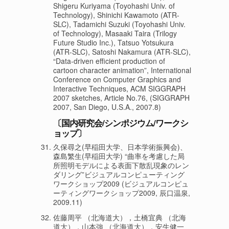
Shigeru Kuriyama (Toyohashi Univ. of
Technology), Shinichi Kawamoto (ATR-
SLC), Tadamichi Suzuki (Toyohashi Univ.
of Technology), Masaaki Taira (Trilogy
Future Studio Inc.), Tatsuo Yotsukura
(ATR-SLC), Satoshi Nakamura (ATR-SLC),
“Data-driven efficient production of
cartoon character animation”, International
Conference on Computer Graphics and
Interactive Techniques, ACM SIGGRAPH
2007 sketches, Article No.76, (SIGGRAPH
2007, San Diego, U.S.A., 2007.8)
〔国内研究会/シンポジウム/ワークシ
ョップ〕
久保尋之(早稲田大学、日本学術振興会)、
森島繁生(早稲田大学) “曲率を考慮した局
所照明モデルによる表面下散乱現象のレン
ダリング”ビジュアルコンピューティング
ワークショップ2009 (ビジュアルコンピュ
ーティングワークショップ2009, 辰口温泉,
2009.11)
佐藤周平 （北海道大），土橋宜典 （北海
道大），山本強 （北海道大），安生健一