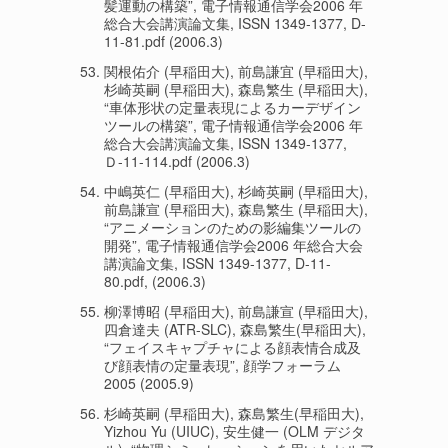
髪運動の構築”, 電子情報通信学会2006 年
総合大会講演論文集, ISSN 1349-1377, D-
11-81.pdf (2006.3)
関根佑介 (早稲田大), 前島謙宜 (早稲田大),
杉崎英嗣 (早稲田大), 森島繁生 (早稲田大),
“車体形状の定量表現によるカーデザイン
ツールの構築”, 電子情報通信学会2006 年
総合大会講演論文集, ISSN 1349-1377,
Ｄ-11-114.pdf (2006.3)
中嶋英仁 (早稲田大), 杉崎英嗣 (早稲田大),
前島謙宣 (早稲田大), 森島繁生 (早稲田大),
“アニメーションのための影編集ツールの
開発”, 電子情報通信学会2006 年総合大会
講演論文集, ISSN 1349-1377, D-11-
80.pdf, (2006.3)
柳澤博昭 (早稲田大), 前島謙宣 (早稲田大),
四倉達夫 (ATR-SLC), 森島繁生(早稲田大),
“フェイスキャプチャによる顔表情合成及
び顔表情の定量表現”, 顔学フォーラム
2005 (2005.9)
杉崎英嗣 (早稲田大), 森島繁生(早稲田大),
Yizhou Yu (UIUC), 安生健一 (OLM デジタ