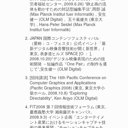
労者福祉センター, 2009.6.26) “静止画の流
体を動かすための対話型編集手法”,岡部 誠
(Max Planck Institut fuer Informatik)，安生
健一 (OLM Digital)， 五十嵐健夫 (東京大
学)，Hans-Peter Seidel (Max Planck
Institut fuer Informatik)
JAPAN 国際コンテンツフェスティバル
（愛称：コ・フェスタ）公式イベント「最
新デジタル映像音響技術が開く新世界」 (
東京, 表参道ヒルズ SPACE [O ： ],
2008.10.20)“デジタル映像表現のための技
術開発 －短編作品『One Pair』の制作を通
じて”,安生健一 (OLM Digital)
[招待講演] The 16th Pacific Conference on
Computer Graphics and Applications
(Pacific Graphics 2008) (東京, 東京大学小
柴ホール, 2008.10.8) “Exploring
Directability”, Ken Anjyo (OLM Digital)
FIT2008 第７回情報技術フォーラム (東京,
慶應義塾大学 湘南藤沢キャンパス,
2008.9.3) イベント企画「エンターテイメ
ント産業におけるモーションキャプチャ技
術の将来展望」”モーションキャプチャを