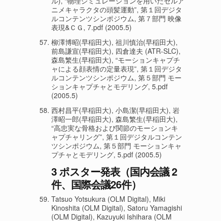
ル), “物理シミュレーションを用いたセルア
ニメキャラクタの頭髪運動”, 第１回デジタ
ルコンテンツシンポジウム, 第７部門 映像
表現&ＣＧ, 7.pdf (2005.5)
柳澤博昭(早稲田大), 祖川慎治(早稲田大),
前島謙宣(早稲田大), 四倉達夫 (ATR-SLC),
森島繁生(早稲田大), “モーションキャプチ
ャによる顔表情の定量表現”, 第１回デジタ
ルコンテンツシンポジウム, 第５部門 モー
ションキャプチャとモデリング, 5.pdf
(2005.5)
西村昌平(早稲田大), 小島潔(早稲田大), 岩
澤昭一郎(早稲田大), 森島繁生(早稲田大),
“高忠実な骨格および関節のモーションキ
ャプチャリング”, 第１回デジタルコンテン
ツシンポジウム, 第５部門 モーションキャ
プチャとモデリング, 5.pdf (2005.5)
3 ポスター発表（国内会議 2
件、国際会議26件）
Tatsuo Yotsukura (OLM Digital), Miki
Kinoshita (OLM Digital), Satoru Yamagishi
(OLM Digital), Kazuyuki Ishihara (OLM