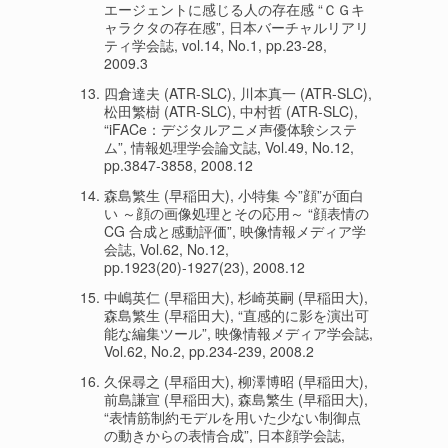
エージェントに感じる人の存在感 “ＣＧキ
ャラクタの存在感”, 日本バーチャルリアリ
ティ学会誌, vol.14, No.1, pp.23-28,
2009.3
四倉達夫 (ATR-SLC), 川本真一 (ATR-SLC),
松田繁樹 (ATR-SLC), 中村哲 (ATR-SLC),
“iFACe：デジタルアニメ声優体験システ
ム”, 情報処理学会論文誌, Vol.49, No.12,
pp.3847-3858, 2008.12
森島繁生 (早稲田大), 小特集 今”顔”が面白
い ～顔の画像処理とその応用～ “顔表情の
CG 合成と感動評価”, 映像情報メディア学
会誌, Vol.62, No.12,
pp.1923(20)-1927(23), 2008.12
中嶋英仁 (早稲田大), 杉崎英嗣 (早稲田大),
森島繁生 (早稲田大), “直感的に影を演出可
能な編集ツール”, 映像情報メディア学会誌,
Vol.62, No.2, pp.234-239, 2008.2
久保尋之 (早稲田大), 柳澤博昭 (早稲田大),
前島謙宣 (早稲田大), 森島繁生 (早稲田大),
“表情筋制約モデルを用いた少ない制御点
の動きからの表情合成”, 日本顔学会誌,