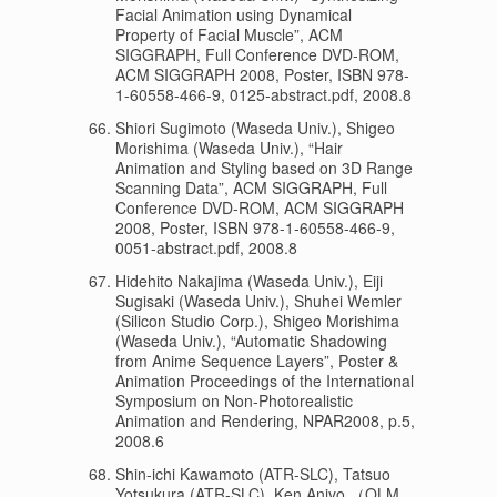
Facial Animation using Dynamical
Property of Facial Muscle”, ACM
SIGGRAPH, Full Conference DVD-ROM,
ACM SIGGRAPH 2008, Poster, ISBN 978-
1-60558-466-9, 0125-abstract.pdf, 2008.8
Shiori Sugimoto (Waseda Univ.), Shigeo
Morishima (Waseda Univ.), “Hair
Animation and Styling based on 3D Range
Scanning Data”, ACM SIGGRAPH, Full
Conference DVD-ROM, ACM SIGGRAPH
2008, Poster, ISBN 978-1-60558-466-9,
0051-abstract.pdf, 2008.8
Hidehito Nakajima (Waseda Univ.), Eiji
Sugisaki (Waseda Univ.), Shuhei Wemler
(Silicon Studio Corp.), Shigeo Morishima
(Waseda Univ.), “Automatic Shadowing
from Anime Sequence Layers”, Poster &
Animation Proceedings of the International
Symposium on Non-Photorealistic
Animation and Rendering, NPAR2008, p.5,
2008.6
Shin-ichi Kawamoto (ATR-SLC), Tatsuo
Yotsukura (ATR-SLC), Ken Anjyo （OLM