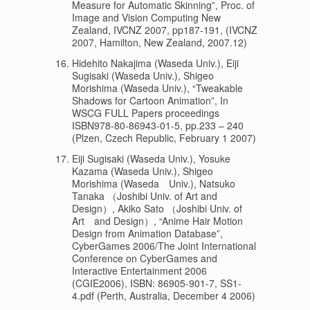
Measure for Automatic Skinning”, Proc. of
Image and Vision Computing New
Zealand, IVCNZ 2007, pp187-191, (IVCNZ
2007, Hamilton, New Zealand, 2007.12)
Hidehito Nakajima (Waseda Univ.), Eiji
Sugisaki (Waseda Univ.), Shigeo
Morishima (Waseda Univ.), “Tweakable
Shadows for Cartoon Animation”, In
WSCG FULL Papers proceedings
ISBN978-80-86943-01-5, pp.233 – 240
(Plzen, Czech Republic, February 1 2007)
Eiji Sugisaki (Waseda Univ.), Yosuke
Kazama (Waseda Univ.), Shigeo
Morishima (Waseda Univ.), Natsuko
Tanaka （Joshibi Univ. of Art and
Design）, Akiko Sato （Joshibi Univ. of
Art and Design）, “Anime Hair Motion
Design from Animation Database”,
CyberGames 2006/The Joint International
Conference on CyberGames and
Interactive Entertainment 2006
(CGIE2006), ISBN: 86905-901-7, SS1-
4.pdf (Perth, Australia, December 4 2006)