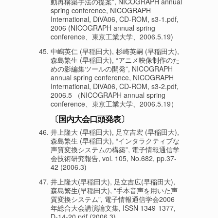
動再構築手法の提案”, NICOGRAPH annual
spring conference, NICOGRAPH
International, DiVA06, CD-ROM, s3-1.pdf,
2006 (NICOGRAPH annual spring
conference、東京工業大学、2006.5.19)
中嶋英仁 (早稲田大), 杉崎英嗣 (早稲田大),
森島繁生 (早稲田大), “アニメ映像制作のた
めの影編集ツールの開発”, NICOGRAPH
annual spring conference, NICOGRAPH
International, DiVA06, CD-ROM, s3-2.pdf,
2006.5 （NICOGRAPH annual spring
conference、東京工業大学、2006.5.19）
〔国内大会口頭発表〕
井上隆大 (早稲田大), 足立吉宏 (早稲田大),
森島繁生 (早稲田大), “インタラクティブな
声質変換システムの構築”, 電子情報通信学
会技術研究報告, vol. 105, No.682, pp.37-
42 (2006.3)
井上隆大(早稲田大), 足立吉広(早稲田大),
森島繁生(早稲田大), “手本音声を用いた声
質変換システム”, 電子情報通信学会2006
年総合大会講演論文集, ISSN 1349-1377,
D-14-20.pdf (2006.3)