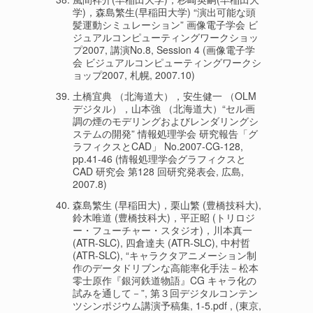
学)，森島繁生(早稲田大学) “演出可能な頭
髪運動シミュレーション” 画像電子学会 ビ
ジュアルコンピューティングワークショッ
プ2007, 講演No.8, Session 4 (画像電子学
会 ビジュアルコンピューティングワークシ
ョップ2007, 札幌, 2007.10)
土橋宜典 （北海道大），安生健一 （OLM
デジタル），山本強 （北海道大）“セル画
調の煙のモデリングおよびレンダリングシ
ステムの開発” 情報処理学会 研究報告「グ
ラフィクスとCAD」 No.2007-CG-128,
pp.41-46 (情報処理学会グラフィクスと
CAD 研究会 第128 回研究発表会, 広島,
2007.8)
森島繁生 (早稲田大)，栗山繁 (豊橋技科大),
鈴木唯道 (豊橋技科大)，平正昭 (トリロジ
ー・フューチャー・スタジオ)，川本真一
(ATR-SLC), 四倉達夫 (ATR-SLC), 中村哲
(ATR-SLC), “キャラクタアニメーション制
作のデータドリブンな高能率化手法－松本
零士原作『銀河鉄道物語』CG キャラ化の
試みを通して－”, 第３回デジタルコンテン
ツシンポジウム講演予稿集, 1-5.pdf , (東京,