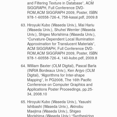
and Filtering Texture in Database”, ACM
SIGGRAPH, Full Conference DVD-
ROM,ACM SIGGRAPH 2009, Poster, ISBN
978-1-60558-726-4, 758-kasai.pdf, 2009.8
Hiroyuki Kubo (Waseda Univ.), Mai Hariu
(Waseda Univ.), Shuhei Wemler (Waseda
Univ.), Shigeo Morishima (Waseda Univ.),
“Curvature-Dependent Local Illumination
Approximation for Translucent Materials”,
ACM SIGGRAPH, Full Conference DVD-
ROM,ACM SIGGRAPH 2009, Poster, ISBN
978-1-60558-726-4, 140-kubo.pdf, 2009.8
William Baxter (OLM Digital), Pascal Barla
(INRIA Bordeaux Univ.), Ken Anjyo (OLM
Digital), “Algorithms for Inter-shape
Mapping”, In PG2008, The 16th Pacific
Conference on Computer Graphics and
Applications Poster Proceedings, pp.25-
34, 2008.10
Hiroyuki Kubo (Waseda Univ.), Yasushi
Ishibashi (Waseda Univ.), Akinobu
Maejima (Waseda Univ.), Shigeo
Morishima (Waseda Univ.) “Synthesizing