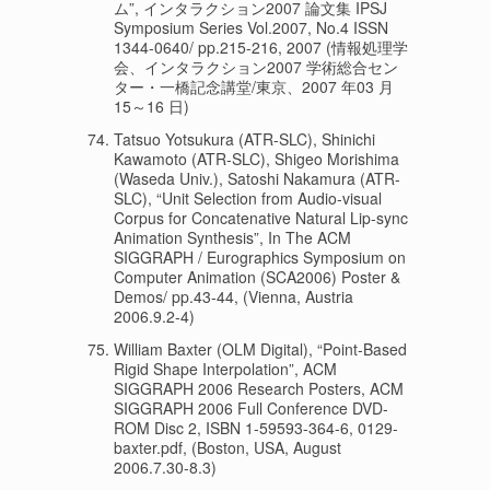
ム”, インタラクション2007 論文集 IPSJ
Symposium Series Vol.2007, No.4 ISSN
1344-0640/ pp.215-216, 2007 (情報処理学
会、インタラクション2007 学術総合セン
ター・一橋記念講堂/東京、2007 年03 月
15～16 日)
Tatsuo Yotsukura (ATR-SLC), Shinichi
Kawamoto (ATR-SLC), Shigeo Morishima
(Waseda Univ.), Satoshi Nakamura (ATR-
SLC), “Unit Selection from Audio-visual
Corpus for Concatenative Natural Lip-sync
Animation Synthesis”, In The ACM
SIGGRAPH / Eurographics Symposium on
Computer Animation (SCA2006) Poster &
Demos/ pp.43-44, (Vienna, Austria
2006.9.2-4)
William Baxter (OLM Digital), “Point-Based
Rigid Shape Interpolation”, ACM
SIGGRAPH 2006 Research Posters, ACM
SIGGRAPH 2006 Full Conference DVD-
ROM Disc 2, ISBN 1-59593-364-6, 0129-
baxter.pdf, (Boston, USA, August
2006.7.30-8.3)