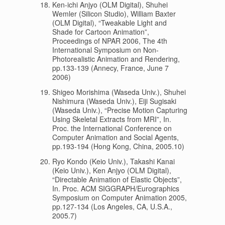
Ken-ichi Anjyo (OLM Digital), Shuhei
Wemler (Silicon Studio), William Baxter
(OLM Digital), “Tweakable Light and
Shade for Cartoon Animation”,
Proceedings of NPAR 2006, The 4th
International Symposium on Non-
Photorealistic Animation and Rendering,
pp.133-139 (Annecy, France, June 7
2006)
Shigeo Morishima (Waseda Univ.), Shuhei
Nishimura (Waseda Univ.), Eiji Sugisaki
(Waseda Univ.), “Precise Motion Capturing
Using Skeletal Extracts from MRI”, In.
Proc. the International Conference on
Computer Animation and Social Agents,
pp.193-194 (Hong Kong, China, 2005.10)
Ryo Kondo (Keio Univ.), Takashi Kanai
(Keio Univ.), Ken Anjyo (OLM Digital),
“Directable Animation of Elastic Objects”,
In. Proc. ACM SIGGRAPH/Eurographics
Symposium on Computer Animation 2005,
pp.127-134 (Los Angeles, CA, U.S.A.,
2005.7)