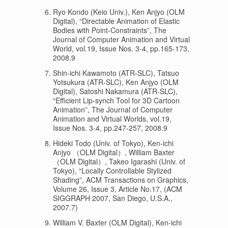
Ryo Kondo (Keio Univ.), Ken Anjyo (OLM
Digital), “Directable Animation of Elastic
Bodies with Point-Constraints”, The
Journal of Computer Animation and Virtual
World, vol.19, Issue Nos. 3-4, pp.165-173,
2008.9
Shin-ichi Kawamoto (ATR-SLC), Tatsuo
Yotsukura (ATR-SLC), Ken Anjyo (OLM
Digital), Satoshi Nakamura (ATR-SLC),
“Efficient Lip-synch Tool for 3D Cartoon
Animation”, The Journal of Computer
Animation and Virtual Worlds, vol.19,
Issue Nos. 3-4, pp.247-257, 2008.9
Hideki Todo (Univ. of Tokyo), Ken-ichi
Anjyo （OLM Digital）, William Baxter
（OLM Digital）, Takeo Igarashi (Univ. of
Tokyo), “Locally Controllable Stylized
Shading”, ACM Transactions on Graphics,
Volume 26, Issue 3, Article No.17, (ACM
SIGGRAPH 2007, San Diego, U.S.A.,
2007.7)
William V. Baxter (OLM Digital), Ken-ichi