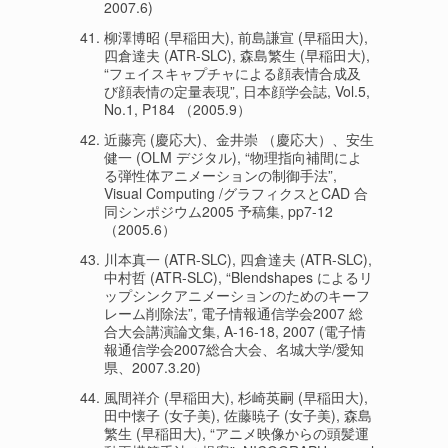
2007.6)
柳澤博昭 (早稲田大), 前島謙宣 (早稲田大),
四倉達夫 (ATR-SLC), 森島繁生 (早稲田大),
“フェイスキャプチャによる顔表情合成及
び顔表情の定量表現”, 日本顔学会誌, Vol.5,
No.1, P184 （2005.9）
近藤亮 (慶応大)、金井崇 （慶応大）、安生
健一 (OLM デジタル), “物理指向補間によ
る弾性体アニメーションの制御手法”,
Visual Computing /グラフィクスとCAD 合
同シンポジウム2005 予稿集, pp7-12
（2005.6）
川本真一 (ATR-SLC), 四倉達夫 (ATR-SLC),
中村哲 (ATR-SLC), “Blendshapes によるリ
ップシンクアニメーションのためのキーフ
レーム削除法”, 電子情報通信学会2007 総
合大会講演論文集, A-16-18, 2007 (電子情
報通信学会2007総合大会、名城大学/愛知
県、2007.3.20)
風間祥介 (早稲田大), 杉崎英嗣 (早稲田大),
田中懐子 (女子美), 佐藤暁子 (女子美), 森島
繁生 (早稲田大), “アニメ映像からの頭髪運