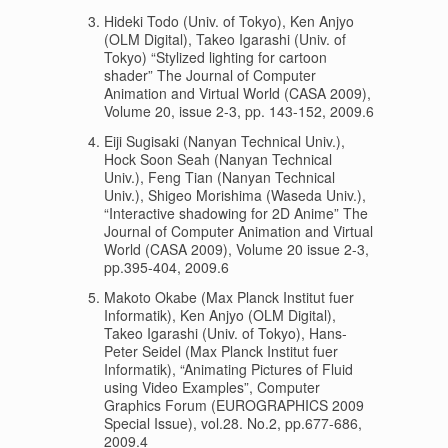
Hideki Todo (Univ. of Tokyo), Ken Anjyo
(OLM Digital), Takeo Igarashi (Univ. of
Tokyo) “Stylized lighting for cartoon
shader” The Journal of Computer
Animation and Virtual World (CASA 2009),
Volume 20, issue 2-3, pp. 143-152, 2009.6
Eiji Sugisaki (Nanyan Technical Univ.),
Hock Soon Seah (Nanyan Technical
Univ.), Feng Tian (Nanyan Technical
Univ.), Shigeo Morishima (Waseda Univ.),
“Interactive shadowing for 2D Anime” The
Journal of Computer Animation and Virtual
World (CASA 2009), Volume 20 issue 2-3,
pp.395-404, 2009.6
Makoto Okabe (Max Planck Institut fuer
Informatik), Ken Anjyo (OLM Digital),
Takeo Igarashi (Univ. of Tokyo), Hans-
Peter Seidel (Max Planck Institut fuer
Informatik), “Animating Pictures of Fluid
using Video Examples”, Computer
Graphics Forum (EUROGRAPHICS 2009
Special Issue), vol.28. No.2, pp.677-686,
2009.4