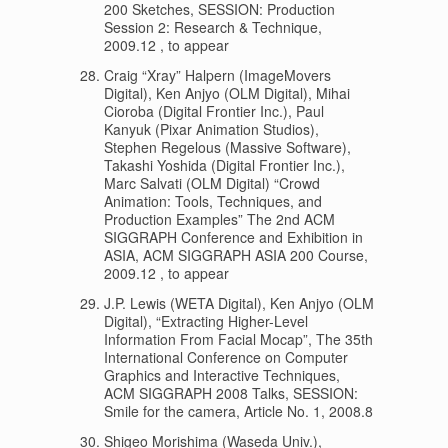
200 Sketches, SESSION: Production
Session 2: Research & Technique,
2009.12 , to appear
Craig “Xray” Halpern (ImageMovers
Digital), Ken Anjyo (OLM Digital), Mihai
Cioroba (Digital Frontier Inc.), Paul
Kanyuk (Pixar Animation Studios),
Stephen Regelous (Massive Software),
Takashi Yoshida (Digital Frontier Inc.),
Marc Salvati (OLM Digital) “Crowd
Animation: Tools, Techniques, and
Production Examples” The 2nd ACM
SIGGRAPH Conference and Exhibition in
ASIA, ACM SIGGRAPH ASIA 200 Course,
2009.12 , to appear
J.P. Lewis (WETA Digital), Ken Anjyo (OLM
Digital), “Extracting Higher-Level
Information From Facial Mocap”, The 35th
International Conference on Computer
Graphics and Interactive Techniques,
ACM SIGGRAPH 2008 Talks, SESSION:
Smile for the camera, Article No. 1, 2008.8
Shigeo Morishima (Waseda Univ.),