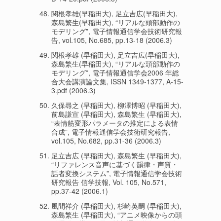
関根孝雄(早稲田大), 足立吉広(早稲田大),
森島繁生(早稲田大), “リアルな頭部動作の
モデリング”, 電子情報通信学会技術研究報
告, vol.105, No.685, pp.13-18 (2006.3)
関根孝雄 (早稲田大), 足立吉広(早稲田大),
森島繁生(早稲田大), “リアルな頭部動作の
モデリング”, 電子情報通信学会2006 年総
合大会講演論文集, ISSN 1349-1377, A-15-
3.pdf (2006.3)
久保尋之 (早稲田大), 柳澤博昭 (早稲田大),
前島謙宣 (早稲田大), 森島繁生 (早稲田大),
“表情筋変形パラメータの推定による表情
合成”, 電子情報通信学会技術研究報告,
vol.105, No.682, pp.31-36 (2006.3)
足立吉広 (早稲田大), 森島繁生 (早稲田大),
“リファレンス音声に基づく韻律・声質・
話者変換システム”, 電子情報通信学会技術
研究報告 信学技報, Vol. 105, No.571,
pp.37-42 (2006.1)
風間祥介 (早稲田大), 杉崎英嗣 (早稲田大),
森島繁生 (早稲田大), “アニメ映像からの頭