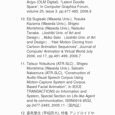
Anjyo (OLM Digital), “Latent Doodle
Space”, In Computer Graphics Forum,
volume 25, issue 3. pp.477-485, 2006.9
Eiji Sugisaki (Waseda Univ.), Yosuke
Kazama (Waseda Univ.), Shigeo
Morishima (Waseda Univ.), Natsuko
Tanaka （Joshibi Univ. of Art and
Design）, Akiko Sato （Joshibi Univ. of Art
and Design）, “Hair Motion Cloning from
Cartoon Animation Sequences”, Journal of
Computer Animation & Virtual World July
2006, vol.17, pp.491-499, 2006.7
Tatsuo Yotsukura (ATR-SLC) , Shigeo
Morishima (Waseda Univ.), Satoshi
Nakamura (ATR-SLC), “Construction of
Audio-Visual Speech Corpus Using
Motion-Capture System and Corpus
Based Facial Animation”, In IEICE
TRANSACTIONS on Information and
System, Special Section on Life-like Agent
and its communication, ISSN0916-8532,
pp.2477-2483, 2005.11〔国内誌〕
森島繁生 (早稲田大), 特集 アンドロイドや