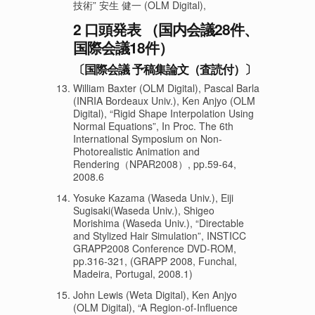
技術” 安生 健一 (OLM Digital),
2 口頭発表 （国内会議28件、
国際会議18件）
〔国際会議 予稿集論文（査読付）〕
William Baxter (OLM Digital), Pascal Barla
(INRIA Bordeaux Univ.), Ken Anjyo (OLM
Digital), “Rigid Shape Interpolation Using
Normal Equations”, In Proc. The 6th
International Symposium on Non-
Photorealistic Animation and
Rendering（NPAR2008）, pp.59-64,
2008.6
Yosuke Kazama (Waseda Univ.), Eiji
Sugisaki(Waseda Univ.), Shigeo
Morishima (Waseda Univ.), “Directable
and Stylized Hair Simulation”, INSTICC
GRAPP2008 Conference DVD-ROM,
pp.316-321, (GRAPP 2008, Funchal,
Madeira, Portugal, 2008.1)
John Lewis (Weta Digital), Ken Anjyo
(OLM Digital), “A Region-of-Influence