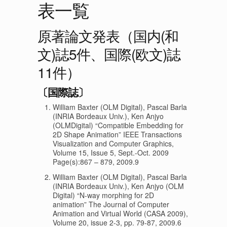
表一覧
原著論文発表（国内(和
文)誌5件、国際(欧文)誌
11件）
〔国際誌〕
William Baxter (OLM Digital), Pascal Barla
(INRIA Bordeaux Univ.), Ken Anjyo
(OLMDigital) “Compatible Embedding for
2D Shape Animation” IEEE Transactions
Visualization and Computer Graphics,
Volume 15, Issue 5, Sept.-Oct. 2009
Page(s):867 – 879, 2009.9
William Baxter (OLM Digital), Pascal Barla
(INRIA Bordeaux Univ.), Ken Anjyo (OLM
Digital) “N-way morphing for 2D
animation” The Journal of Computer
Animation and Virtual World (CASA 2009),
Volume 20, issue 2-3, pp. 79-87, 2009.6