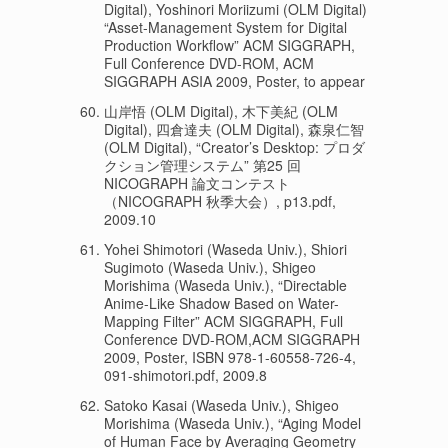
Digital), Yoshinori Moriizumi (OLM Digital)
“Asset-Management System for Digital
Production Workflow” ACM SIGGRAPH,
Full Conference DVD-ROM, ACM
SIGGRAPH ASIA 2009, Poster, to appear
山岸悟 (OLM Digital), 木下美紀 (OLM
Digital), 四倉達夫 (OLM Digital), 森泉仁智
(OLM Digital), “Creator’s Desktop: プロダ
クション管理システム” 第25 回
NICOGRAPH 論文コンテスト
（NICOGRAPH 秋季大会）, p13.pdf,
2009.10
Yohei Shimotori (Waseda Univ.), Shiori
Sugimoto (Waseda Univ.), Shigeo
Morishima (Waseda Univ.), “Directable
Anime-Like Shadow Based on Water-
Mapping Filter” ACM SIGGRAPH, Full
Conference DVD-ROM,ACM SIGGRAPH
2009, Poster, ISBN 978-1-60558-726-4,
091-shimotori.pdf, 2009.8
Satoko Kasai (Waseda Univ.), Shigeo
Morishima (Waseda Univ.), “Aging Model
of Human Face by Averaging Geometry