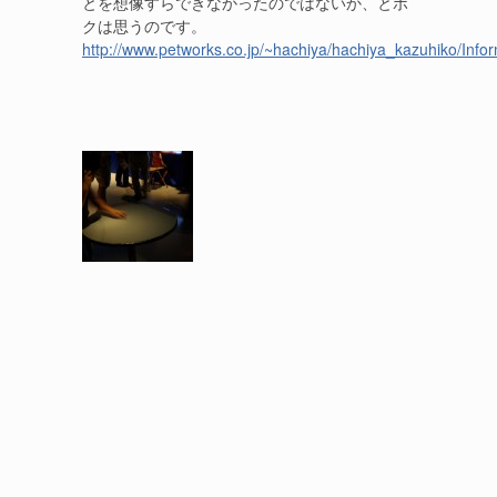
とを想像すらできなかったのではないか、とボ
クは思うのです。
http://www.petworks.co.jp/~hachiya/hachiya_kazuhiko/Infor