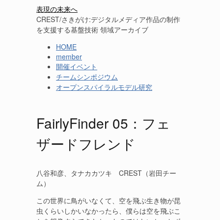
表現の未来へ
CREST/さきがけ:デジタルメディア作品の制作
を支援する基盤技術 領域アーカイブ
HOME
member
開催イベント
チームシンポジウム
オープンスパイラルモデル研究
FairlyFinder 05：フェ
ザードフレンド
八谷和彦、タナカカツキ CREST（岩田チー
ム）
この世界に鳥がいなくて、空を飛ぶ生き物が昆
虫くらいしかいなかったら、僕らは空を飛ぶこ