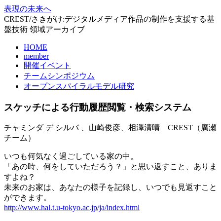
表現の未来へ
CREST/さきがけ:デジタルメディア作品の制作を支援する基
盤技術 領域アーカイブ
HOME
member
開催イベント
チームシンポジウム
オープンスパイラルモデル研究
スケッチによる行動履歴閲覧・検索システム
チャミンダ デ シルバ 、山崎俊彦、相澤清晴 CREST（廣瀬
チーム）
いつも何気なく過ごしている家の中。
「あの時、何をしていただろう？」と思い返すこと、ありま
すよね？
未来のお家は、あなたの様子を記録し、いつでも見返すこと
ができます。
http://www.hal.t.u-tokyo.ac.jp/ja/index.html